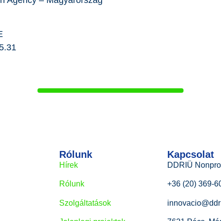
ion Agency – Magyarország
E
5.31
Rólunk
Kapcsolat
Hírek
DDRIÜ Nonprofi
Rólunk
+36 (20) 369-6
Szolgáltatások
innovacio@ddr