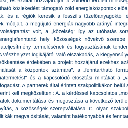
st, és ezáltal hozzájáruljon a zöldebb területi minős
ható közlekedést támogató zöld energiaközpontok előállít
k, és a régiók keresik a fosszilis tüzelőanyagoktól é
k módjait, a megújuló energiák nagyobb arányú integr
ávolságtartás” volt, a „közelség” így az utóhatás sorá
 energiafenntartó helyi közösségek növekvő szerep
ateljesítmény termelésének és fogyasztásának tendenc
A vészhelyzet logikájától való elszakadás, a kiegyensúlyo
ökkentése érdekében a projekt hozzájárul ezekhez azál
álását a központok számára”, a „fenntartható forrás
termelést” és a kapcsolódó elosztási mintákat a „vár
fogadást. A partnerek által érintett szakpolitikákon bel
erint kell megközelíteni: A. a kérdéssel kapcsolatos „
talatok dokumentálása és megosztása a következő terüle
nyítás, a közösségek szerepvállalása. C. olyan szakpo
politikák megvalósítását, valamint hatékonyabbá és fennta