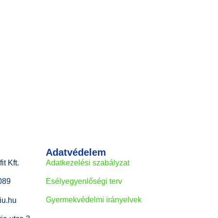
Adatvédelem
t Kft.
Adatkezelési szabályzat
Esélyegyenlőségi terv
089
Gyermekvédelmi irányelvek
iu.hu