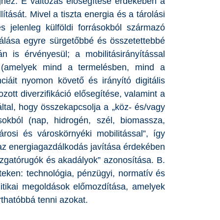
éghez. E változás elősegítése érdekében a
ását. Mivel a tiszta energia és a tárolási
s jelenleg külföldi forrásokból származó
álása egyre sürgetőbbé és összetettebbé
n is érvényesül; a mobilitásirányítással
e (amelyek mind a termelésben, mind a
iáit nyomon követő és irányító digitális
zott diverzifikáció elősegítése, valamint a
tal, hogy összekapcsolja a „köz- és/vagy
okból (nap, hidrogén, szél, biomassza,
osi és városkörnyéki mobilitással”, így
ül az energiagazdálkodás javítása érdekében
mozgatórugók és akadályok” azonosítása. B.
teken: technológia, pénzügyi, normatív és
litikai megoldások előmozdítása, amelyek
rthatóbbá tenni azokat.