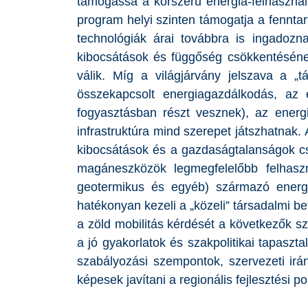
támogassa a korszerű energia-felhasználá
program helyi szinten támogatja a fenntart
technológiák árai továbbra is ingadozna
kibocsátások és függőség csökkentéséne
válik. Míg a világjárvány jelszava a „t
összekapcsolt energiagazdálkodás, az
fogyasztásban részt vesznek), az energi
infrastruktúra mind szerepet játszhatnak. 
kibocsátások és a gazdaságtalanságok cs
magáneszközök legmegfelelőbb felhaszn
geotermikus és egyéb) származó energia
hatékonyan kezeli a „közeli” társadalmi be
a zöld mobilitás kérdését a következők sz
a jó gyakorlatok és szakpolitikai tapasz
szabályozási szempontok, szervezeti irá
képesek javítani a regionális fejlesztési 