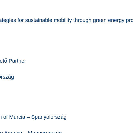
ategies for sustainable mobility through green energy p
ető Partner
ország
on of Murcia – Spanyolország