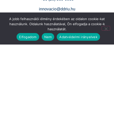
innovacio@ddriu.hu
7621 Pécs, Mária utca 3.
A jobb felhasználói élmény érdekében az oldalon cookie-kat
használunk. Oldalunk használatával, Ön elfogadja a cookie-k
használatát.
Adatvédelem
Elfogadom
Nem
Adatvédelmi irányelvek
Adatkezelési szabályzat
Esélyegyenlőségi terv
Gyermekvédelmi irányelvek
Copyright © 2025 DDRIÜ