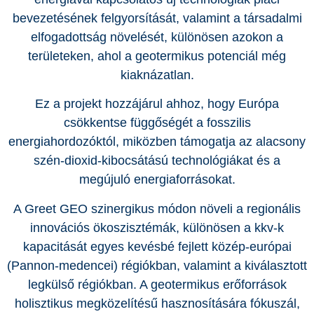
bevezetésének felgyorsítását, valamint a társadalmi
elfogadottság növelését, különösen azokon a
területeken, ahol a geotermikus potenciál még
kiaknázatlan.
Ez a projekt hozzájárul ahhoz, hogy Európa
csökkentse függőségét a fosszilis
energiahordozóktól, miközben támogatja az alacsony
szén-dioxid-kibocsátású technológiákat és a
megújuló energiaforrásokat.
A Greet GEO szinergikus módon növeli a regionális
innovációs ökoszisztémák, különösen a kkv-k
kapacitását egyes kevésbé fejlett közép-európai
(Pannon-medencei) régiókban, valamint a kiválasztott
legkülső régiókban. A geotermikus erőforrások
holisztikus megközelítésű hasznosítására fókuszál,