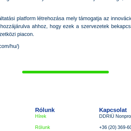
áltatási platform létrehozása mely támogatja az innováci
 hozzájárulva ahhoz, hogy ezek a szervezetek bekapcs
etközi piacon.
com/hu/)
Rólunk
Kapcsolat
Hírek
DDRIÜ Nonprofi
Rólunk
+36 (20) 369-6