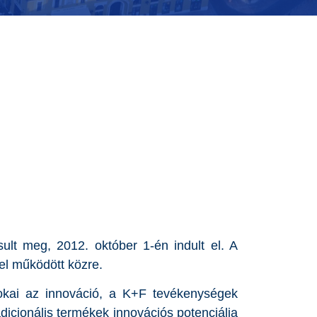
t meg, 2012. október 1-én indult el. A
l működött közre.
okai az innováció, a K+F tevékenységek
dicionális termékek innovációs potenciálja