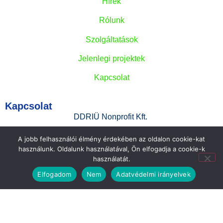
Hírek
Rólunk
Szolgáltatások
Jelenlegi projektek
Kapcsolat
Kapcsolat
DDRIÜ Nonprofit Kft.
+36 (20) 369-6089
A jobb felhasználói élmény érdekében az oldalon cookie-kat
használunk. Oldalunk használatával, Ön elfogadja a cookie-k
innovacio@ddriu.hu
használatát.
7621 Pécs, Mária utca 3.
Elfogadom
Nem
Adatvédelmi irányelvek
Adatvédelem
Adatkezelési szabályzat