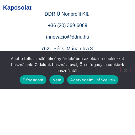
Kapcsolat
DDRIÜ Nonprofit Kft.
+36 (20) 369-6089
innovacio@ddriu.hu
7621 Pécs, Mária utca 3.
A jobb felhasználói élmény érdekében az oldalon cookie-kat
használunk. Oldalunk használatával, Ön elfogadja a cookie-k
Adatvédelem
használatát.
Adatkezelési szabályzat
Elfogadom
Nem
Adatvédelmi irányelvek
Esélyegyenlőségi terv
Gyermekvédelmi irányelvek