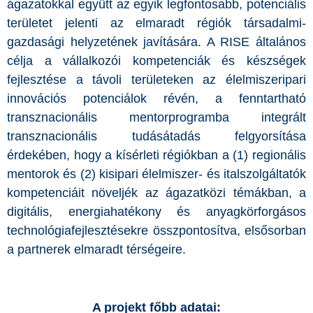
ágazatokkal együtt az egyik legfontosabb, potenciális
területet jelenti az elmaradt régiók társadalmi-
gazdasági helyzetének javítására. A RISE általános
célja a vállalkozói kompetenciák és készségek
fejlesztése a távoli területeken az élelmiszeripari
innovációs potenciálok révén, a fenntartható
transznacionális mentorprogramba integrált
transznacionális tudásátadás felgyorsítása
érdekében, hogy a kísérleti régiókban a (1) regionális
mentorok és (2) kisipari élelmiszer- és italszolgáltatók
kompetenciáit növeljék az ágazatközi témákban, a
digitális, energiahatékony és anyagkörforgásos
technológiafejlesztésekre összpontosítva, elsősorban
a partnerek elmaradt térségeire.
A projekt főbb adatai: