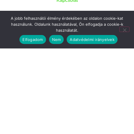
Kapcsolat
Kapcsolat
A jobb felhasználói élmény érdekében az oldalon cookie-kat
DDRIÜ Nonprofit Kft.
használunk. Oldalunk használatával, Ön elfogadja a cookie-k
használatát.
+36 (20) 369-6089
Elfogadom
Nem
Adatvédelmi irányelvek
innovacio@ddriu.hu
7621 Pécs, Mária utca 3.
Adatvédelem
Adatkezelési szabályzat
Esélyegyenlőségi terv
Gyermekvédelmi irányelvek