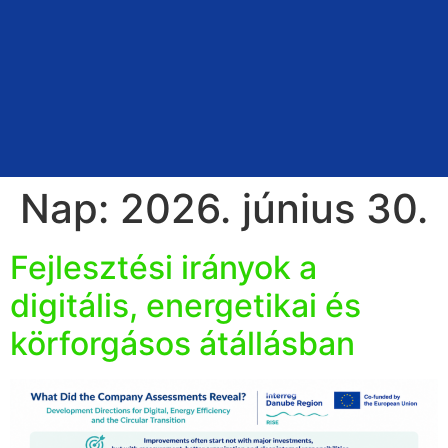
Nap:
2026. június 30.
Fejlesztési irányok a
digitális, energetikai és
körforgásos átállásban