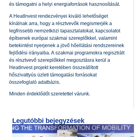
és támogatni a helyi energiaforrások hasznosítását.
A HeatInvest rendezvényei kiváló lehetőséget
kínálnak arra, hogy a résztvevők megismerjék a
legfrissebb nemzetközi tapasztalatokat, kapcsolatot
építsenek európai szakmai szereplőkkel, valamint
betekintést nyerjenek a jövő hőellátási rendszereinek
fejlődési irányaiba. A szakmai programokra regisztrált
és résztvevő szereplőkkel megosztásra kerül a
HeatInvest projekt keretében összeállított
hőszivattyús üzleti támogatási forrásokat
összefoglaló adatbázis.
Minden érdeklődőt szeretettel várunk.
Legutóbbi bejegyzések