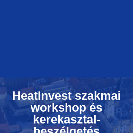
HeatInvest szakmai
workshop és
kerekasztal-
beszélgetés