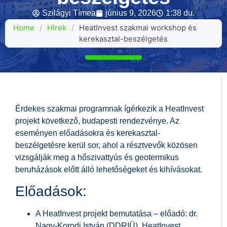
Szilágyi Tímea
június 9, 2026
1:38 du.
Home
/
Hírek
/
HeatInvest szakmai workshop és
kerekasztal-beszélgetés
Érdekes szakmai programnak ígérkezik a HeatInvest
projekt következő, budapesti rendezvénye. Az
eseményen előadásokra és kerekasztal-
beszélgetésre kerül sor, ahol a résztvevők közösen
vizsgálják meg a hőszivattyús és geotermikus
beruházások előtt álló lehetőségeket és kihívásokat.
Előadások:
A HeatInvest projekt bemutatása – előadó: dr.
Nagy-Korodi István (DDRIÜ), HeatInvest