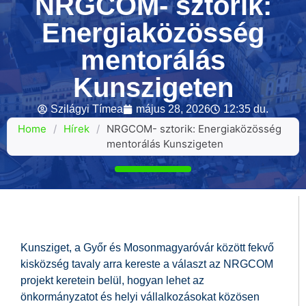
NRGCOM- sztorik:
Energiaközösség
mentorálás
Kunszigeten
Szilágyi Tímea
május 28, 2026
12:35 du.
Home
/
Hírek
/
NRGCOM- sztorik: Energiaközösség
mentorálás Kunszigeten
Kunsziget, a Győr és Mosonmagyaróvár között fekvő
kisközség tavaly arra kereste a választ az NRGCOM
projekt keretein belül, hogyan lehet az
önkormányzatot és helyi vállalkozásokat közösen