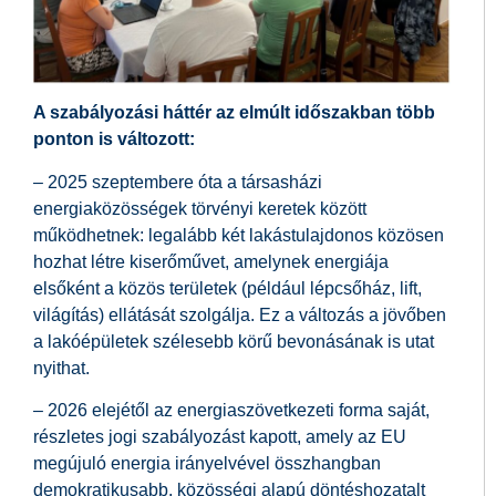
A szabályozási háttér az elmúlt időszakban több
ponton is változott:
– 2025 szeptembere óta a társasházi
energiaközösségek törvényi keretek között
működhetnek: legalább két lakástulajdonos közösen
hozhat létre kiserőművet, amelynek energiája
elsőként a közös területek (például lépcsőház, lift,
világítás) ellátását szolgálja. Ez a változás a jövőben
a lakóépületek szélesebb körű bevonásának is utat
nyithat.
– 2026 elejétől az energiaszövetkezeti forma saját,
részletes jogi szabályozást kapott, amely az EU
megújuló energia irányelvével összhangban
demokratikusabb, közösségi alapú döntéshozatalt