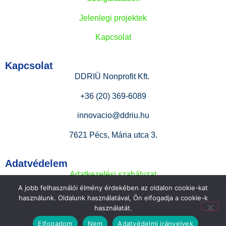
Jelenlegi projektek
Kapcsolat
Kapcsolat
DDRIÜ Nonprofit Kft.
+36 (20) 369-6089
innovacio@ddriu.hu
7621 Pécs, Mária utca 3.
Adatvédelem
Adatkezelési szabályzat
A jobb felhasználói élmény érdekében az oldalon cookie-kat
Esélyegyenlőségi terv
használunk. Oldalunk használatával, Ön elfogadja a cookie-k
használatát.
Gyermekvédelmi irányelvek
Elfogadom
Nem
Adatvédelmi irányelvek