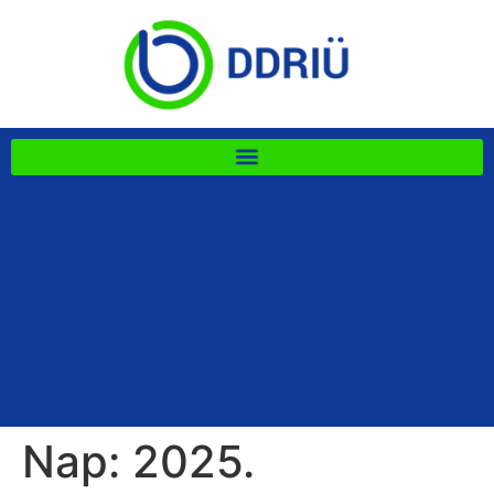
Nap:
2025.