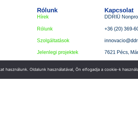
Rólunk
Kapcsolat
Hírek
DDRIÜ Nonprofi
Rólunk
+36 (20) 369-6
Szolgáltatások
innovacio@ddr
Jelenlegi projektek
7621 Pécs, Már
Kapcsolat
at használunk. Oldalunk használatával, Ön elfogadja a cookie-k használa