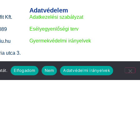
Adatvédelem
t Kft.
Adatkezelési szabályzat
Esélyegyenlőségi terv
089
Gyermekvédelmi irányelvek
iu.hu
ia utca 3.
tát.
Elfogadom
Nem
Adatvédelmi irányelvek