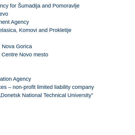
ncy for Šumadija and Pomoravlje
jevo
ment Agency
lasica, Komovi and Prokletije
n Nova Gorica
y Centre Novo mesto
ation Agency
es – non-profit limited liability company
 „Donetsk National Technical University”