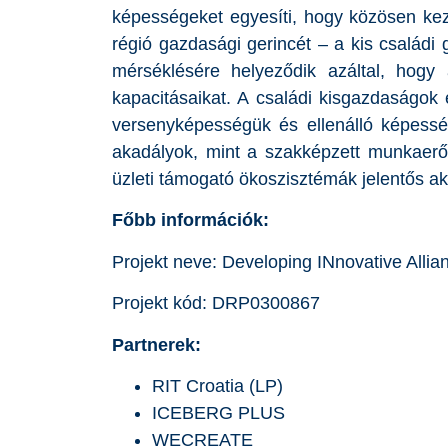
képességeket egyesíti, hogy közösen keze
régió gazdasági gerincét – a kis családi
mérséklésére helyeződik azáltal, hogy
kapacitásaikat. A családi kisgazdaságok e
versenyképességük és ellenálló képessé
akadályok, mint a szakképzett munkaerő
üzleti támogató ökoszisztémák jelentős 
Főbb információk:
Projekt neve: Developing INnovative Alli
Projekt kód: DRP0300867
Partnerek:
RIT Croatia (LP)
ICEBERG PLUS
WECREATE