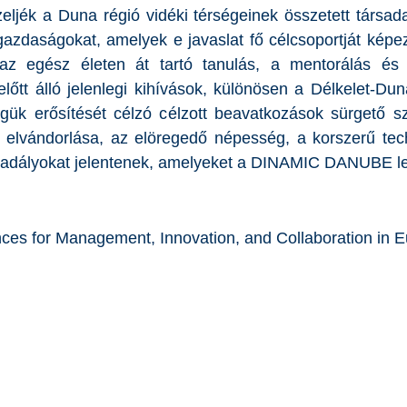
ljék a Duna régió vidéki térségeinek összetett társada
 gazdaságokat, amelyek e javaslat fő célcsoportját képe
 az egész életen át tartó tanulás, a mentorálás és 
lőtt álló jelenlegi kihívások, különösen a Délkelet-Du
gük erősítését célzó célzott beavatkozások sürgető s
 elvándorlása, az elöregedő népesség, a korszerű tec
akadályokat jelentenek, amelyeket a DINAMIC DANUBE le
ances for Management, Innovation, and Collaboration i