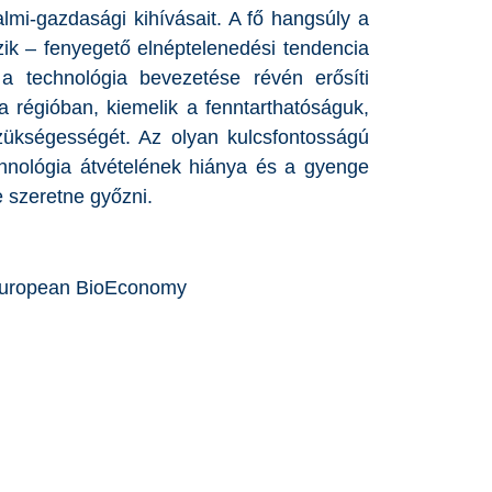
lmi-gazdasági kihívásait. A fő hangsúly a
zik – fenyegető elnéptelenedési tendencia
a technológia bevezetése révén erősíti
na régióban, kiemelik a fenntarthatóságuk,
zükségességét. Az olyan kulcsfontosságú
hnológia átvételének hiánya és a gyenge
 szeretne győzni.
n European BioEconomy