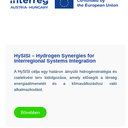
HySISI – Hydrogen Synergies for
Interregional Systems Integration
A HySISI célja egy határon átnyúló hidrogénstratégia és
cselekvési terv kidolgozása, amely elősegíti a térség
energiaátmenetét és a klímaváltozáshoz való
alkalmazkodást.
Bővebben