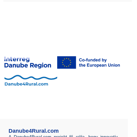
Danube4Rural.com
A Danube4Rural.com projekt fő célja, hogy innovatív,