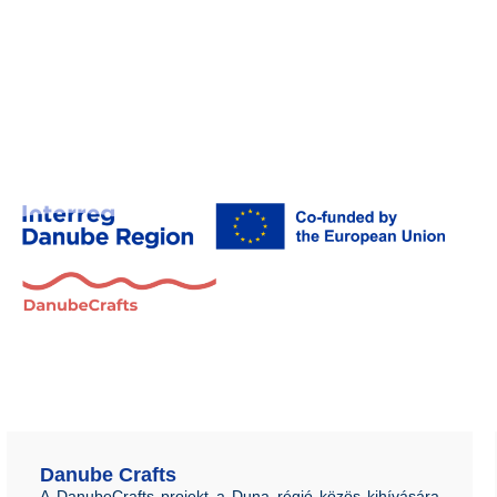
Danube Crafts
A DanubeCrafts projekt a Duna régió közös kihívására